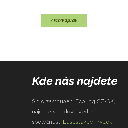
Archiv zpráv
Kde nás najdete
Sídlo zastoupení EcoLog CZ-SK,
najdete v budově vedení
společnosti
Lesostavby Frýdek-