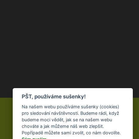
PŠT, používáme sušenky!
Na našem webu používáme sušenky (cookies)
Tel.: +420 558 632 161
pro sledování návštěvnosti. Budeme rádi, když
budeme moci vědět, jak se na našem webu
E-mail: lesostavby@lesostavby.cz
chováte a jak můžeme náš web zlepšit.
Popřípadě můžete sami zvolit, co nám dovolíte.